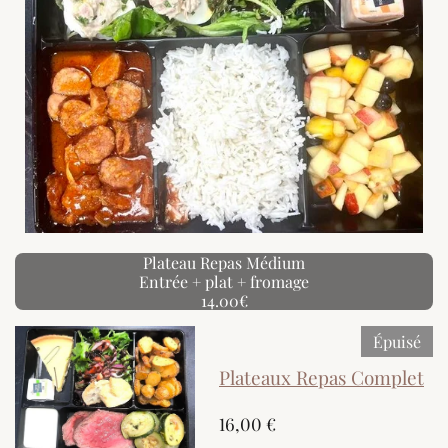
Plateau Repas Médium
Entrée + plat + fromage
14.00€
Épuisé
Plateaux Repas Complet
16,00 €