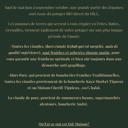
Sauf de mai/juin à septembre/octobre, une grande partie des légumes
sont issue du potager BIO direct du HILL.
Les pommes de terres qui servent à vous régaler en Frites, Rattes,
Grenailles, viennent également de notre potager sur une plus longue
période de l'année.
-Toutes les viandes, (
hors viande Kebab qui est surgelée, mais de
qualité supérieure
),
sont fraiches et achetées chaque matin
, pour
vous garantir une fraicheur optimale et bien sûr toujours dans une
démarche anti gaspillage.
-Hors Porc, qui provient de boucheries Fraiches Traditionnelles,
toutes les viandes proviennent de la boucherie Kaya Market Tigneux
et/ou Maison Cherifi Tignieux, 100% halal.
La viande de porc, provient de commerces locaux, supermarchés
alentours, boucherie André.
Qu'Est ce qui est fait Maison?