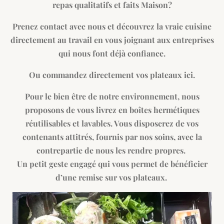
repas qualitatifs et faits Maison?
Prenez
contact avec nous et découvrez la vraie cuisine
directement au travail en vous joignant aux entreprises
qui nous font déjà confiance.
Ou commandez directement vos plateaux ici.
Pour le bien être de notre environnement, nous
proposons de vous livrez en boîtes hermétiques
réutilisables et lavables. Vous disposerez de vos
contenants attitrés, fournis par nos soins, avec la
contrepartie de nous les rendre propres.
Un petit geste engagé qui vous permet de bénéficier
d’une remise sur vos plateaux.