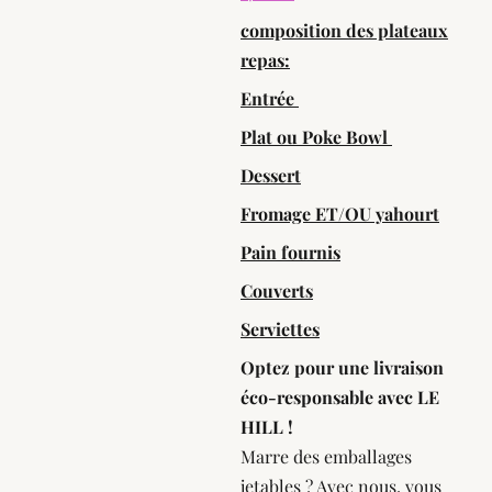
composition des plateaux
repas:
Entrée
Plat ou Poke Bowl
Dessert
Fromage ET/OU yahourt
Pain fournis
Couverts
Serviettes
Optez pour une livraison
éco-responsable avec LE
HILL !
Marre des emballages
jetables ? Avec nous, vous