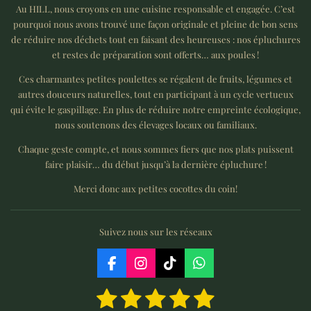
Au HILL, nous croyons en une cuisine responsable et engagée. C’est
pourquoi nous avons trouvé une façon originale et pleine de bon sens
de réduire nos déchets tout en faisant des heureuses : nos épluchures
et restes de préparation sont offerts… aux poules !
Ces charmantes petites poulettes se régalent de fruits, légumes et
autres douceurs naturelles, tout en participant à un cycle vertueux
qui évite le gaspillage. En plus de réduire notre empreinte écologique,
nous soutenons des élevages locaux ou familiaux.
Chaque geste compte, et nous sommes fiers que nos plats puissent
faire plaisir… du début jusqu’à la dernière épluchure !
Merci donc aux petites cocottes du coin!
Suivez nous sur les réseaux
F
I
T
W
a
n
i
h
1
2
3
4
5
E
É
c
s
k
a
n
e
t
T
t
v