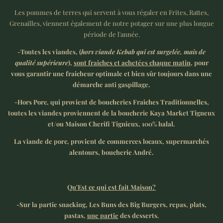
Les pommes de terres qui servent à vous régaler en Frites, Rattes,
Grenailles, viennent également de notre potager sur une plus longue
période de l'année.
-Toutes les viandes, (
hors viande Kebab qui est surgelée, mais de
qualité supérieure
),
sont fraiches et achetées chaque matin
, pour
vous garantir une fraicheur optimale et bien sûr toujours dans une
démarche anti gaspillage.
-Hors Porc, qui provient de boucheries Fraiches Traditionnelles,
toutes les viandes proviennent de la boucherie Kaya Market Tigneux
et/ou Maison Cherifi Tignieux, 100% halal.
La viande de porc, provient de commerces locaux, supermarchés
alentours, boucherie André.
Qu'Est ce qui est fait Maison?
-Sur la partie snacking, Les Buns des Big Burgers, repas, plats,
pastas,
une partie
des desserts.