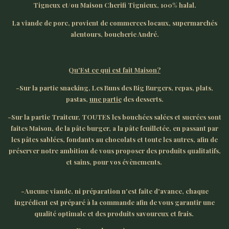
Tigneux et/ou Maison Cherifi Tignieux, 100% halal.
La viande de porc, provient de commerces locaux, supermarchés
alentours, boucherie André.
Qu'Est ce qui est fait Maison?
-Sur la partie snacking, Les Buns des Big Burgers, repas, plats,
pastas,
une partie
des desserts.
-Sur la partie Traiteur, TOUTES les bouchées salées et sucrées sont
faites Maison, de la pâte burger, a la pâte feuilletée, en passant par
les pâtes sablées, fondants au chocolats et toute les autres, afin de
préserver notre ambition de vous proposer des produits qualitatifs,
et sains, pour vos évènements.
-Aucune viande, ni préparation n'est faite d'avance, chaque
ingrédient est préparé à la commande afin de vous garantir une
qualité optimale et des produits savoureux et frais.