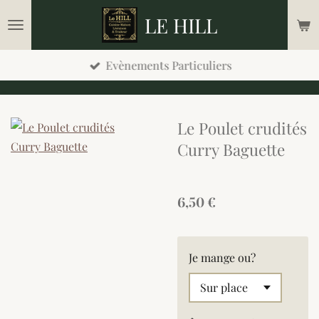
Passer
LE HILL
au
contenu
Evènements Particuliers
principal
Le Poulet crudités
Curry Baguette
6,50 €
Je mange ou?