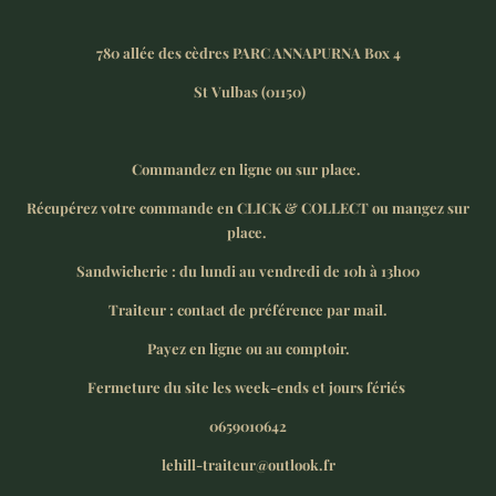
780 allée des cèdres PARC ANNAPURNA Box 4
St Vulbas (01150)
Commandez en ligne ou sur place.
Récupérez votre commande en CLICK & COLLECT ou mangez sur
place.
Sandwicherie : du lundi au vendredi de 10h à 13h00
Traiteur : contact de préférence par mail.
Payez en ligne ou au comptoir.
Fermeture du site les week-ends et jours fériés
0659010642
lehill-traiteur@outlook.fr