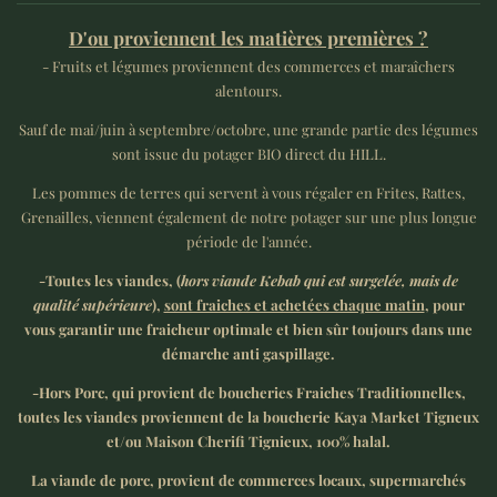
D'ou proviennent les matières premières ?
- Fruits et légumes proviennent des commerces et maraîchers
alentours.
Sauf de mai/juin à septembre/octobre, une grande partie des légumes
sont issue du potager BIO direct du HILL.
Les pommes de terres qui servent à vous régaler en Frites, Rattes,
Grenailles, viennent également de notre potager sur une plus longue
période de l'année.
-Toutes les viandes, (
hors viande Kebab qui est surgelée, mais de
qualité supérieure
),
sont fraiches et achetées chaque matin
, pour
vous garantir une fraicheur optimale et bien sûr toujours dans une
démarche anti gaspillage.
-Hors Porc, qui provient de boucheries Fraiches Traditionnelles,
toutes les viandes proviennent de la boucherie Kaya Market Tigneux
et/ou Maison Cherifi Tignieux, 100% halal.
La viande de porc, provient de commerces locaux, supermarchés