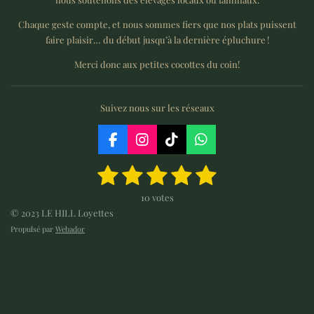
Chaque geste compte, et nous sommes fiers que nos plats puissent
faire plaisir… du début jusqu’à la dernière épluchure !
Merci donc aux petites cocottes du coin!
Suivez nous sur les réseaux
F
I
T
W
a
n
i
h
1
2
3
4
5
E
É
c
s
k
a
n
e
t
T
t
v
é
é
é
é
é
v
b
a
o
s
10 votes
a
o
t
t
t
t
t
o
g
k
A
© 2023 LE HILL Loyettes
l
y
o
r
p
e
Propulsé par
Webador
u
o
o
o
o
o
k
a
p
r
a
m
l
i
i
i
i
i
t
'
é
l
l
l
l
l
i
v
o
e
e
e
e
e
a
n
l