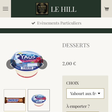
Passer
LE HILL
au
contenu
Evènements Particuliers
principal
DESSERTS
2,00 €
CHOIX
À emporter ?