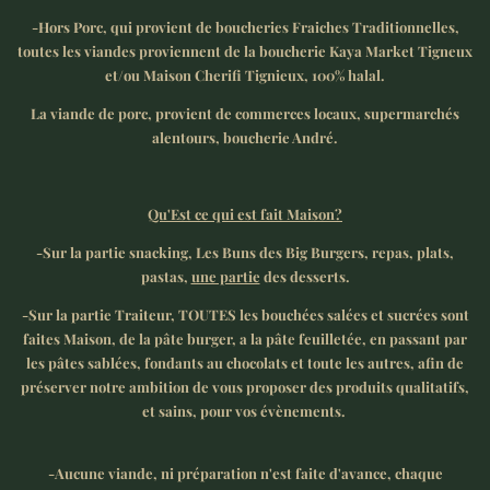
-Hors Porc, qui provient de boucheries Fraiches Traditionnelles,
toutes les viandes proviennent de la boucherie Kaya Market Tigneux
et/ou Maison Cherifi Tignieux, 100% halal.
La viande de porc, provient de commerces locaux, supermarchés
alentours, boucherie André.
Qu'Est ce qui est fait Maison?
-Sur la partie snacking, Les Buns des Big Burgers, repas, plats,
pastas,
une partie
des desserts.
-Sur la partie Traiteur, TOUTES les bouchées salées et sucrées sont
faites Maison, de la pâte burger, a la pâte feuilletée, en passant par
les pâtes sablées, fondants au chocolats et toute les autres, afin de
préserver notre ambition de vous proposer des produits qualitatifs,
et sains, pour vos évènements.
-Aucune viande, ni préparation n'est faite d'avance, chaque