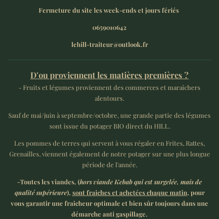
Fermeture du site les week-ends et jours fériés
0659010642
lehill-traiteur@outlook.fr
D'ou proviennent les matières premières ?
- Fruits et légumes proviennent des commerces et maraîchers
alentours.
Sauf de mai/juin à septembre/octobre, une grande partie des légumes
sont issue du potager BIO direct du HILL.
Les pommes de terres qui servent à vous régaler en Frites, Rattes,
Grenailles, viennent également de notre potager sur une plus longue
période de l'année.
-Toutes les viandes, (
hors viande Kebab qui est surgelée, mais de
qualité supérieure
),
sont fraiches et achetées chaque matin
, pour
vous garantir une fraicheur optimale et bien sûr toujours dans une
démarche anti gaspillage.